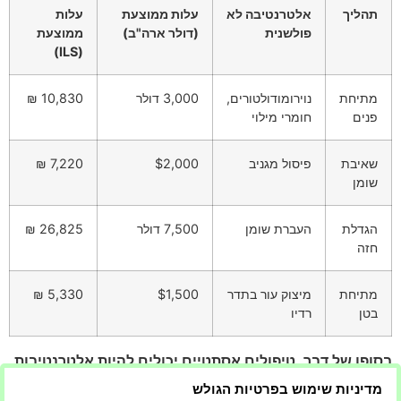
תהליך
אלטרנטיבה לא
עלות ממוצעת
עלות
פולשנית
(דולר ארה"ב)
ממוצעת
(ILS)
מתיחת
נוירומודולטורים,
3,000 דולר
10,830 ₪
פנים
חומרי מילוי
שאיבת
פיסול מגניב
$2,000
7,220 ₪
שומן
הגדלת
העברת שומן
7,500 דולר
26,825 ₪
חזה
מתיחת
מיצוק עור בתדר
$1,500
5,330 ₪
בטן
רדיו
בסופו של דבר, טיפולים אסתטיים יכולים להיות אלטרנטיבות
יעילות ביותר לניתוח במקרים רבים,
מדיניות שימוש בפרטיות הגולש