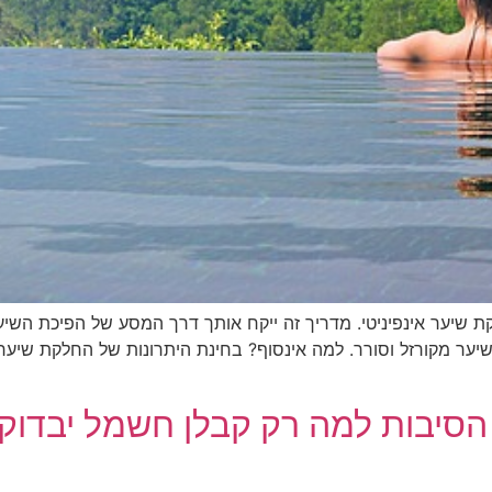
יער אינפיניטי. מדריך זה ייקח אותך דרך המסע של הפיכת השיער
אי לך לבחור ב-Infinity, ולהיפרד משיער מקורזל וסורר. למה אינסוף? בחינת היתרונות 
הסיבות למה רק קבלן חשמל יבדוק