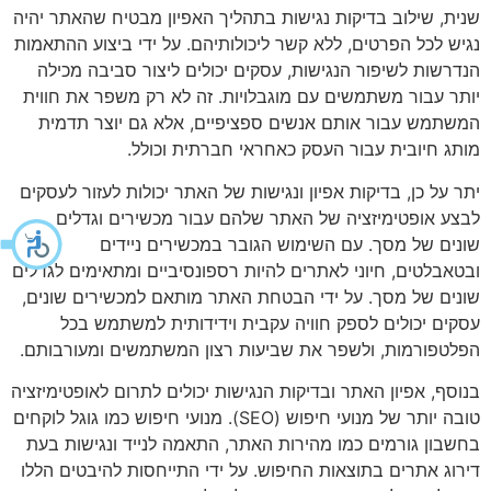
שנית, שילוב בדיקות נגישות בתהליך האפיון מבטיח שהאתר יהיה
נגיש לכל הפרטים, ללא קשר ליכולותיהם. על ידי ביצוע ההתאמות
הנדרשות לשיפור הנגישות, עסקים יכולים ליצור סביבה מכילה
יותר עבור משתמשים עם מוגבלויות. זה לא רק משפר את חווית
המשתמש עבור אותם אנשים ספציפיים, אלא גם יוצר תדמית
מותג חיובית עבור העסק כאחראי חברתית וכולל.
יתר על כן, בדיקות אפיון ונגישות של האתר יכולות לעזור לעסקים
לבצע אופטימיזציה של האתר שלהם עבור מכשירים וגדלים
שונים של מסך. עם השימוש הגובר במכשירים ניידים
ובטאבלטים, חיוני לאתרים להיות רספונסיביים ומתאימים לגדלים
שונים של מסך. על ידי הבטחת האתר מותאם למכשירים שונים,
עסקים יכולים לספק חוויה עקבית וידידותית למשתמש בכל
הפלטפורמות, ולשפר את שביעות רצון המשתמשים ומעורבותם.
בנוסף, אפיון האתר ובדיקות הנגישות יכולים לתרום לאופטימיזציה
טובה יותר של מנועי חיפוש (SEO). מנועי חיפוש כמו גוגל לוקחים
בחשבון גורמים כמו מהירות האתר, התאמה לנייד ונגישות בעת
דירוג אתרים בתוצאות החיפוש. על ידי התייחסות להיבטים הללו